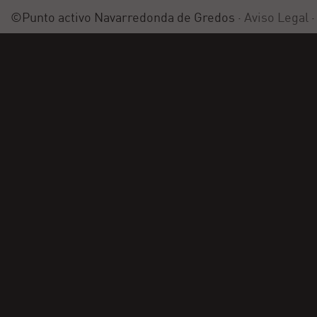
©Punto activo Navarredonda de Gredos ·
Aviso Legal