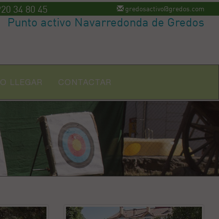
20 34 80 45
gredosactivo@gredos.com
Punto activo Navarredonda de Gredos
O LLEGAR
CONTACTAR