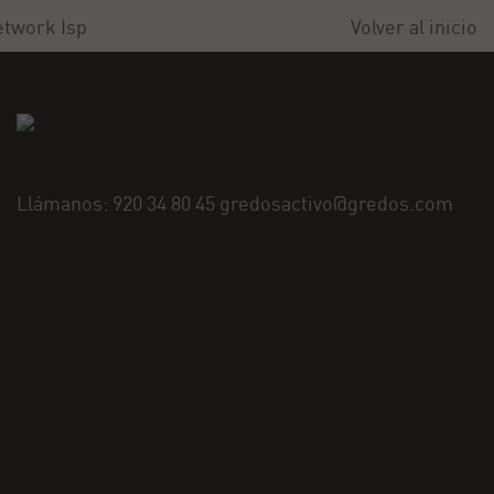
twork Isp
Volver al inicio
Llámanos: 920 34 80 45 gredosactivo@gredos.com